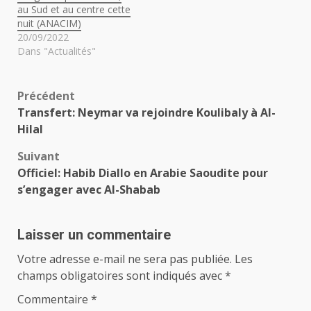
au Sud et au centre cette
nuit (ANACIM)
20/09/2022
Dans "Actualités"
Navigation
Précédent
Transfert: Neymar va rejoindre Koulibaly à Al-
d’article
Hilal
Suivant
Officiel: Habib Diallo en Arabie Saoudite pour
s’engager avec Al-Shabab
Laisser un commentaire
Votre adresse e-mail ne sera pas publiée.
Les
champs obligatoires sont indiqués avec
*
Commentaire
*