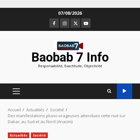
Aller
07/08/2026
au
Facebook
Instagram
Twitter
Youtube
contenu
Baobab 7 Info
Responsabilité, Exactitude, Objectivité
MENU
PRINCIPAL
Accueil
Actualités
Société
Des manifestations pluvio-orageuses attendues cette nuit sur
Dakar, au Sud et au Nord (Anacim)
Actualités
Société