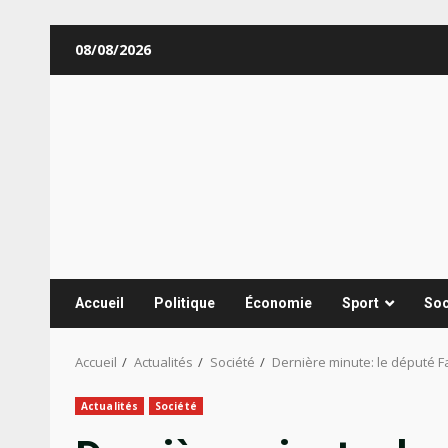
Aller
08/08/2026
au
contenu
Accueil
Politique
Économie
Sport
Soc
Accueil
Actualités
Société
Dernière minute: le député 
Actualités
Société