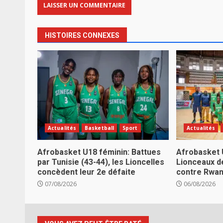
HISTOIRES CONNEXES
Actualités
Basketball
Sport
Actualités
Afrobasket U18 féminin: Battues
Afrobasket 
par Tunisie (43-44), les Lioncelles
Lionceaux d
concèdent leur 2e défaite
contre Rwa
07/08/2026
06/08/2026