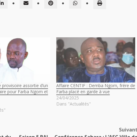
é provisoire assortie d’un
Affaire CENTIF : Demba Ngom, frére de
iaire pour Farba Ngom et
Farba placé en garde à vue
24/04/2025
Dans "Actualités"
és"
Suivan
et du
Saison 5 BAL – Conférence Sahara : L’ASC Ville d