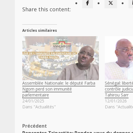
Share this content:
Articles similaires
Assemblée Nationale: le député Farba
Sénégal: libert
Ngom perd son immunité
contrôle judic
parlementaire
Tahirou Sarr
24/01/2025
12/01/2026
Dans "Actualités"
Dans "Actualit
Navigation
Précédent
Rencontre Tripartite: Rendez-vous du donner 