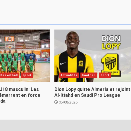
Basketball
Sport
Actualités
Football
Sport
U18 masculin: Les
Dion Lopy quitte Almeria et rejoint
émarrent en force
Al-Ittahd en Saudi Pro League
nda
05/08/2026