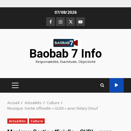
Aller
07/08/2026
au
Facebook
Instagram
Twitter
Youtube
contenu
Baobab 7 Info
Responsabilité, Exactitude, Objectivité
MENU
PRINCIPAL
Accueil
Actualités
Culture
Musique: Sortie officielle « GUDI » avec Ndary Diouf
Actualités
Culture