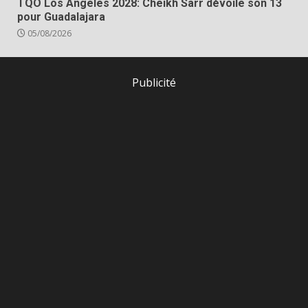
TQO Los Angeles 2028: Cheikh Sarr dévoile son 13
pour Guadalajara
05/08/2026
Publicité