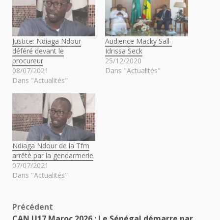
Justice: Ndiaga Ndour
Audience Macky Sall-
déféré devant le
Idrissa Seck
procureur
25/12/2020
08/07/2021
Dans "Actualités"
Dans "Actualités"
Ndiaga Ndour de la Tfm
arrêté par la gendarmerie
07/07/2021
Dans "Actualités"
Navigation
Précédent
CAN U17 Maroc 2026 : Le Sénégal démarre par