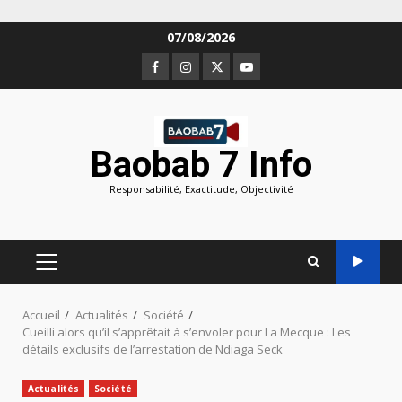
Aller
07/08/2026
au
Facebook
Instagram
Twitter
Youtube
contenu
Baobab 7 Info
Responsabilité, Exactitude, Objectivité
MENU
PRINCIPAL
Accueil
Actualités
Société
Cueilli alors qu’il s’apprêtait à s’envoler pour La Mecque : Les
détails exclusifs de l’arrestation de Ndiaga Seck
Actualités
Société