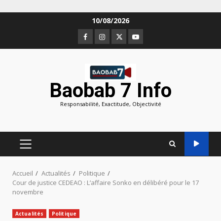
Aller
10/08/2026
au
Facebook
Instagram
Twitter
Youtube
contenu
Baobab 7 Info
Responsabilité, Exactitude, Objectivité
MENU
PRINCIPAL
Accueil
Actualités
Politique
Cour de justice CEDEAO : L’affaire Sonko en délibéré pour le 17
novembre
Actualités
Politique