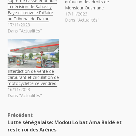
suprême casse et annule
qu’aucun des droits de
la décision de Sabassy
Monsieur Ousmane
Faye et renvoie l’affaire
Sonko n’a été violé et l’a
17/11/2023
au Tribunal de Dakar
débouté de ses
Dans "Actualités"
17/11/2023
demandes. La Cour de
Dans "Actualités"
justice de la CEDEAO
estime que la dissolution
du parti PASTEF de
Ousmane Sonko n'est
pas…
Interdiction de vente de
carburant et circulation de
motocyclette ce vendredi
16/11/2023
Dans "Actualités"
Navigation
Précédent
Lutte sénégalaise: Modou Lo bat Ama Baldé et
d’article
reste roi des Arènes