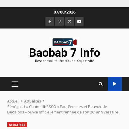
Aller
07/08/2026
au
Facebook
Instagram
Twitter
Youtube
contenu
Baobab 7 Info
Responsabilité, Exactitude, Objectivité
MENU
PRINCIPAL
Accueil
Actualités
Sénégal : La Chaire UNESCO « Eau, Femmes et Pouvoir de
Décisions » ouvre officiellement l’année de son 20ᵉ anniversaire
Actualités