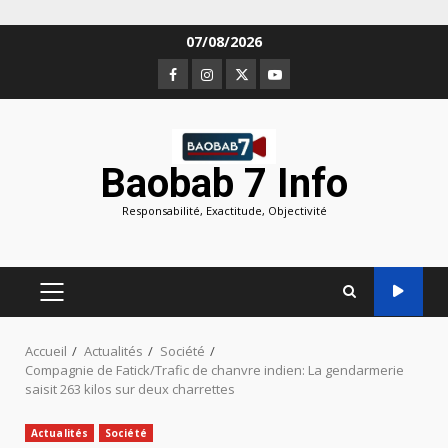
Aller
07/08/2026
au
Facebook
Instagram
Twitter
Youtube
contenu
Baobab 7 Info
Responsabilité, Exactitude, Objectivité
MENU
PRINCIPAL
Accueil
Actualités
Société
Compagnie de Fatick/Trafic de chanvre indien: La gendarmerie
saisit 263 kilos sur deux charrettes
Actualités
Société