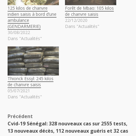
125 kilos de chanvre
Forêt de Mbao: 105 kilos
indien saisis à bord d’une
de chanvre saisis
ambulance
22/12/2020
(GENDARMERIE)
Dans "Actualités"
30/08/2022
Dans "Actualités"
Thionck Essyl: 245 kilos
de chanvre saisis
05/07/2021
Dans "Actualités"
Navigation
Précédent
Cvid-19 Sénégal: 328 nouveaux cas sur 2555 tests,
d’article
13 nouveaux décès, 112 nouveaux guéris et 32 cas