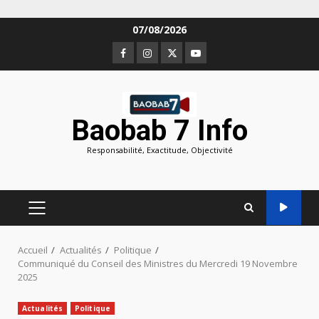
Aller
07/08/2026
au
Facebook
Instagram
Twitter
Youtube
contenu
Baobab 7 Info
Responsabilité, Exactitude, Objectivité
MENU
PRINCIPAL
Accueil
Actualités
Politique
Communiqué du Conseil des Ministres du Mercredi 19 Novembre
2025
Actualités
Politique