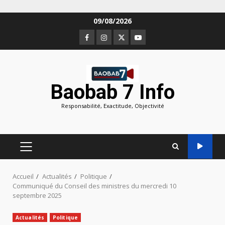
Aller
09/08/2026
au
Facebook
Instagram
Twitter
Youtube
contenu
Baobab 7 Info
Responsabilité, Exactitude, Objectivité
MENU
PRINCIPAL
Accueil
Actualités
Politique
Communiqué du Conseil des ministres du mercredi 10
septembre 2025
Actualités
Politique