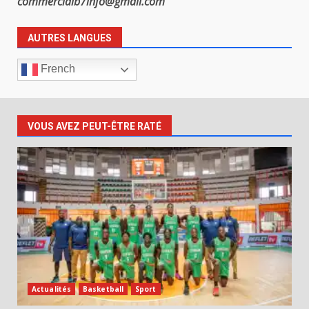
commercialb7info@gmail.com
AUTRES LANGUES
French
VOUS AVEZ PEUT-ÊTRE RATÉ
Actualités
Basketball
Sport