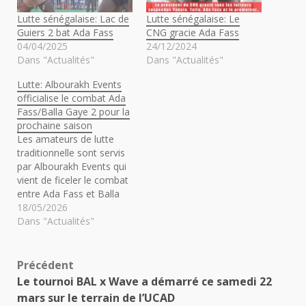
Lutte sénégalaise: Lac de
Lutte sénégalaise: Le
Guiers 2 bat Ada Fass
CNG gracie Ada Fass
04/04/2025
24/12/2024
Dans "Actualités"
Dans "Actualités"
Lutte: Albourakh Events
officialise le combat Ada
Fass/Balla Gaye 2 pour la
prochaine saison
Les amateurs de lutte
traditionnelle sont servis
par Albourakh Events qui
vient de ficeler le combat
entre Ada Fass et Balla
Gaye 2 pour la saison
18/05/2026
2026-2027 Le duel
Dans "Actualités"
oppose un lutteur
d'expérience au parcours
bien connu, c'est-à-dire
Navigation
Précédent
Balla Gaye 2, à un jeune
Le tournoi BAL x Wave a démarré ce samedi 22
loup aux dents longues
d’article
mars sur le terrain de l’UCAD
qui s’est…