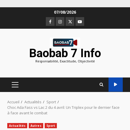
Aller
07/08/2026
au
Facebook
Instagram
Twitter
Youtube
contenu
Baobab 7 Info
Responsabilité, Exactitude, Objectivité
MENU
PRINCIPAL
Accueil
Actualités
Sport
Choc Ada Fass vs Lac 2 du 4 avril: Un Triplex pour le dernier face
à face avant le combat
Actualités
Autres
Sport