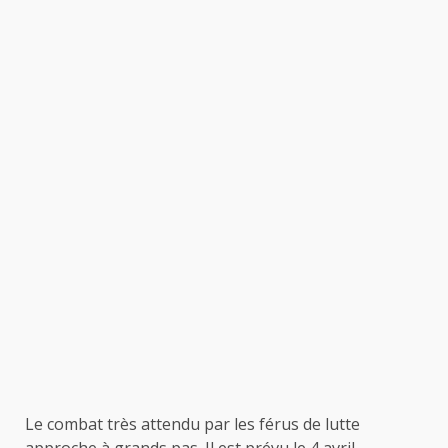
Le combat très attendu par les férus de lutte
approche à grands pas. Il est prévu le 4 avril