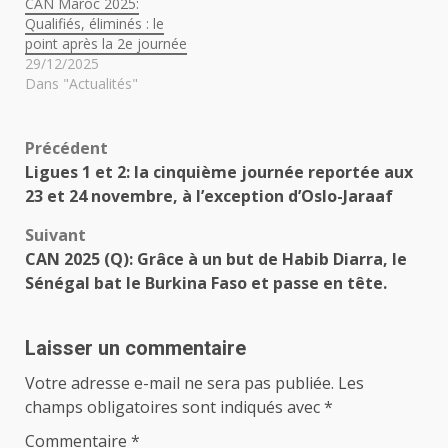
CAN Maroc 2025:
Qualifiés, éliminés : le
point après la 2e journée
29/12/2025
Dans "Actualités"
Navigation
Précédent
Ligues 1 et 2: la cinquième journée reportée aux
d’article
23 et 24 novembre, à l’exception d’Oslo-Jaraaf
Suivant
CAN 2025 (Q): Grâce à un but de Habib Diarra, le
Sénégal bat le Burkina Faso et passe en tête.
Laisser un commentaire
Votre adresse e-mail ne sera pas publiée.
Les
champs obligatoires sont indiqués avec
*
Commentaire
*