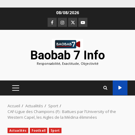
Aller
08/08/2026
au
Facebook
Instagram
Twitter
Youtube
contenu
Baobab 7 Info
Responsabilité, Exactitude, Objectivité
MENU
PRINCIPAL
Accueil
Actualités
Sport
CAF-Ligue des Champions (F) : Battues par l’University of the
Western Capel, les Aigles de la Médina éliminées
Actualités
Football
Sport