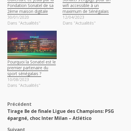
Fondation Sonatel de sa
wifi accessible à un
2ème maison digitale
maximum de Sénégalais
30/01/2020
12/04/2023
Dans "Actualités"
Dans "Actualités"
Pourquoi la Sonatel est le
premier partenaire du
sport sénégalais ?
10/08/2023
Dans "Actualités"
Navigation
Précédent
Tirage 8e de finale Ligue des Champions: PSG
d’article
épargné, choc Inter Milan – Atlético
Suivant