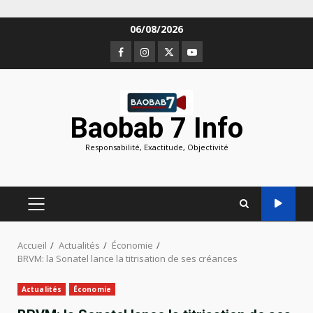
Aller
06/08/2026
au
Facebook
Instagram
Twitter
Youtube
contenu
Baobab 7 Info
Responsabilité, Exactitude, Objectivité
MENU
PRINCIPAL
Accueil
Actualités
Économie
BRVM: la Sonatel lance la titrisation de ses créances
Actualités
Économie