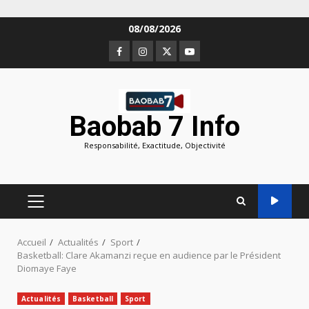
Aller
08/08/2026
au
Facebook
Instagram
Twitter
Youtube
contenu
Baobab 7 Info
Responsabilité, Exactitude, Objectivité
MENU
PRINCIPAL
Accueil
Actualités
Sport
Basketball: Clare Akamanzi reçue en audience par le Président
Diomaye Faye
Actualités
Basketball
Sport