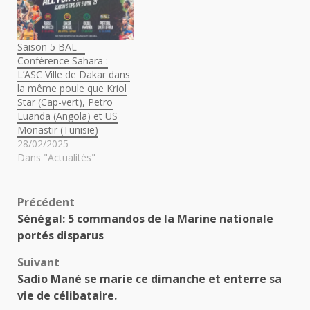
Saison 5 BAL –
Conférence Sahara :
L’ASC Ville de Dakar dans
la même poule que Kriol
Star (Cap-vert), Petro
Luanda (Angola) et US
Monastir (Tunisie)
28/02/2025
Dans "Actualités"
Navigation
Précédent
Sénégal: 5 commandos de la Marine nationale
d’article
portés disparus
Suivant
Sadio Mané se marie ce dimanche et enterre sa
vie de célibataire.