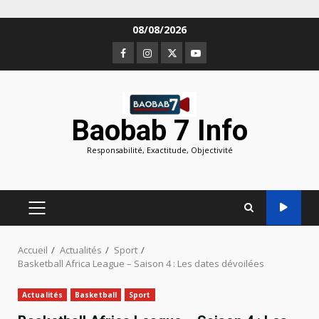
Aller
08/08/2026
au
Facebook
Instagram
Twitter
Youtube
contenu
Baobab 7 Info
Responsabilité, Exactitude, Objectivité
MENU
PRINCIPAL
Accueil
Actualités
Sport
Basketball Africa League – Saison 4 : Les dates dévoilées
Actualités
Basketball
Sport