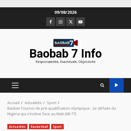
Aller
09/08/2026
au
Facebook
Instagram
Twitter
Youtube
contenu
Baobab 7 Info
Responsabilité, Exactitude, Objectivité
MENU
PRINCIPAL
Accueil
Actualités
Sport
Basket-Tournoi de pré-qualification olympique : 2e défaite du
Nigeria qui s’incline face au Mali (68-77)
Actualités
Basketball
Sport