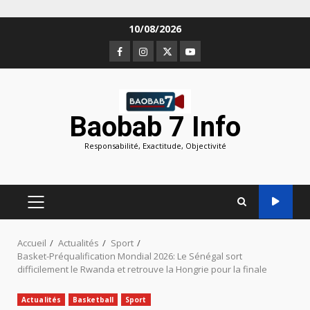
Aller
10/08/2026
au
Facebook
Instagram
Twitter
Youtube
contenu
Baobab 7 Info
Responsabilité, Exactitude, Objectivité
MENU
PRINCIPAL
Accueil
Actualités
Sport
Basket-Préqualification Mondial 2026: Le Sénégal sort
difficilement le Rwanda et retrouve la Hongrie pour la finale
Actualités
Basketball
Sport