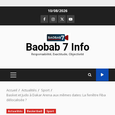
Aller
10/08/2026
au
Facebook
Instagram
Twitter
Youtube
contenu
Baobab 7 Info
Responsabilité, Exactitude, Objectivité
MENU
PRINCIPAL
Accueil
Actualités
Sport
Basket et Judo à Dakar Arena aux mêmes dates: La fenêtre Fiba
délocalisée ?
Actualités
Basketball
Sport