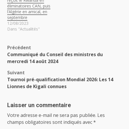
reçoit le Rwanda en
éliminatoires CAN, puis
l’Algérie en amical, en
septembre
12/08/2023
Dans "Actualités"
Navigation
Précédent
Communiqué du Conseil des ministres du
d’article
mercredi 14 août 2024
Suivant
Tournoi pré-qualification Mondial 2026: Les 14
Lionnes de Kigali connues
Laisser un commentaire
Votre adresse e-mail ne sera pas publiée.
Les
champs obligatoires sont indiqués avec
*