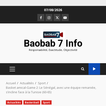
Aller
07/08/2026
au
Facebook
Instagram
Twitter
Youtube
contenu
Baobab 7 Info
Responsabilité, Exactitude, Objectivité
MENU
PRINCIPAL
Accueil
Actualités
Sport
Basket amical-Game 2: Le Sénégal, avec une équipe remaniée,
s’incline face à la Tunisie (60-65)
Actualités
Basketball
Sport