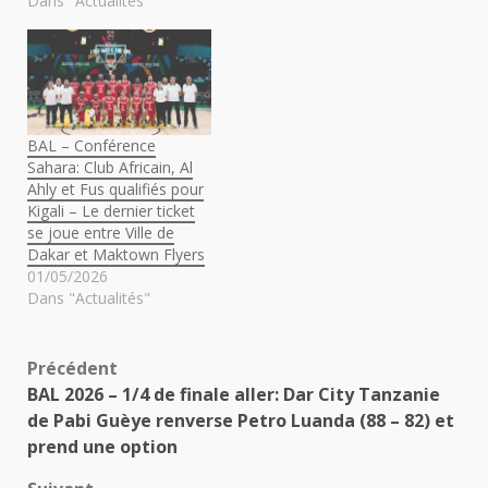
Dans "Actualités"
BAL – Conférence
Sahara: Club Africain, Al
Ahly et Fus qualifiés pour
Kigali – Le dernier ticket
se joue entre Ville de
Dakar et Maktown Flyers
01/05/2026
Dans "Actualités"
Navigation
Précédent
BAL 2026 – 1/4 de finale aller: Dar City Tanzanie
d’article
de Pabi Guèye renverse Petro Luanda (88 – 82) et
prend une option