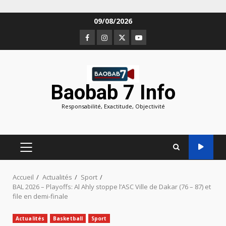
Aller
09/08/2026
au
Facebook
Instagram
Twitter
Youtube
contenu
Baobab 7 Info
Responsabilité, Exactitude, Objectivité
MENU
PRINCIPAL
Accueil
Actualités
Sport
BAL 2026 – Playoffs: Al Ahly stoppe l’ASC Ville de Dakar (76 – 87) et
file en demi-finale
Actualités
Basketball
Sport