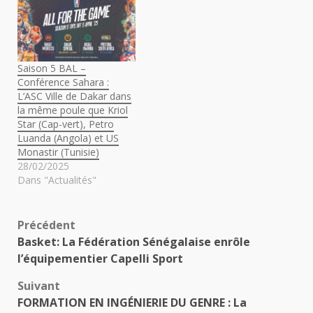
Saison 5 BAL –
Conférence Sahara :
L’ASC Ville de Dakar dans
la même poule que Kriol
Star (Cap-vert), Petro
Luanda (Angola) et US
Monastir (Tunisie)
28/02/2025
Dans "Actualités"
Navigation
Précédent
Basket: La Fédération Sénégalaise enrôle
d’article
l’équipementier Capelli Sport
Suivant
FORMATION EN INGÉNIERIE DU GENRE : La