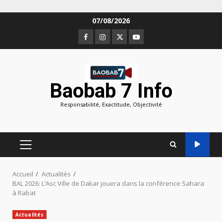
Aller
07/08/2026
au
Facebook
Instagram
Twitter
Youtube
contenu
Baobab 7 Info
Responsabilité, Exactitude, Objectivité
MENU
PRINCIPAL
Accueil
Actualités
BAL 2026: L’Asc Ville de Dakar jouera dans la conférence Sahara
à Rabat
Actualités