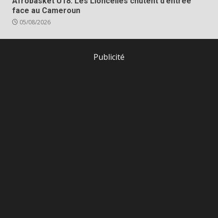
Afrobasket U18: Les Lioncelles chutent d’entrée
face au Cameroun
05/08/2026
Publicité