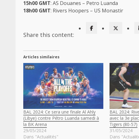
15h00
GMT
: AS Douanes – Petro Luanda
18h00
GMT
: Rivers Hoopers – US Monastir
Share this content:
Articles similaires
BAL 2024: Ce sera une finale Al Ahly
BAL 2024: Riv
(Libye) contre Pétro Luanda samedi à
avec la 3e pl
la BK Arena
Tigers (80-57)
29/05/2024
31/05/2024
Dans "Actualités"
Dans "Actualit