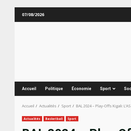
Aller
07/08/2026
au
contenu
Accueil
Politique
Économie
Sport
Soc
Accueil
Actualités
Sport
BAL 2024 – Play-Offs Kigali: L’
Actualités
Basketball
Sport