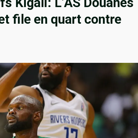
fs Kigali: L’AS Douanes
t file en quart contre