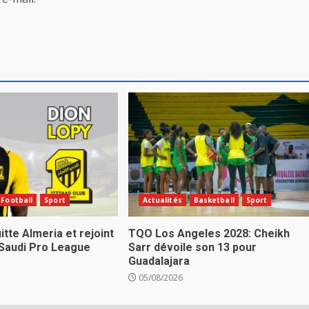
Football
Sport
Actualités
Basketball
Sport
itte Almeria et rejoint
TQO Los Angeles 2028: Cheikh
 Saudi Pro League
Sarr dévoile son 13 pour
Guadalajara
05/08/2026