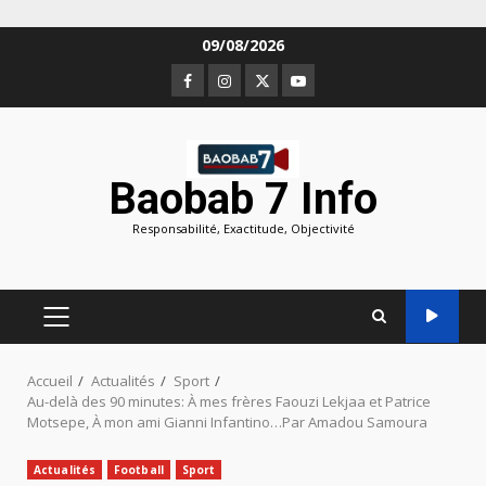
Aller
09/08/2026
au
Facebook
Instagram
Twitter
Youtube
contenu
Baobab 7 Info
Responsabilité, Exactitude, Objectivité
MENU
PRINCIPAL
Accueil
Actualités
Sport
Au-delà des 90 minutes: À mes frères Faouzi Lekjaa et Patrice
Motsepe, À mon ami Gianni Infantino…Par Amadou Samoura
Actualités
Football
Sport