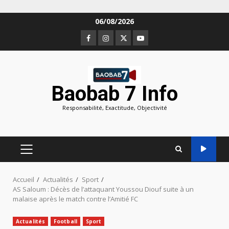
Aller
06/08/2026
au
Facebook
Instagram
Twitter
Youtube
contenu
Baobab 7 Info
Responsabilité, Exactitude, Objectivité
MENU
PRINCIPAL
Accueil
Actualités
Sport
AS Saloum : Décès de l’attaquant Youssou Diouf suite à un
malaise après le match contre l’Amitié FC
Actualités
Football
Sport