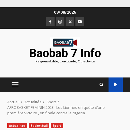
Aller
09/08/2026
au
Facebook
Instagram
Twitter
Youtube
contenu
Baobab 7 Info
Responsabilité, Exactitude, Objectivité
MENU
PRINCIPAL
Accueil
Actualités
Sport
AFROBASKET FEMININ 2023 : Les Lionnes en quête d’une
première victoire , en finale contre le Nigeria
Actualités
Basketball
Sport