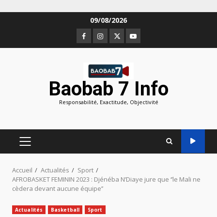
Aller
09/08/2026
au
Facebook
Instagram
Twitter
Youtube
contenu
Baobab 7 Info
Responsabilité, Exactitude, Objectivité
MENU
PRINCIPAL
Accueil
Actualités
Sport
AFROBASKET FEMININ 2023 : Djénéba N’Diaye jure que ‘’le Mali ne
cèdera devant aucune équipe’’
Actualités
Basketball
Sport