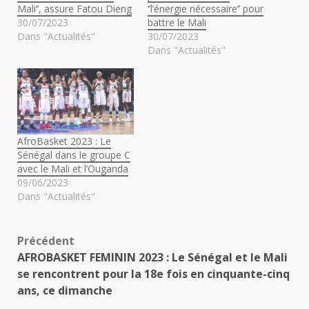
Mali’’, assure Fatou Dieng
‘’l’énergie nécessaire’’ pour
30/07/2023
battre le Mali
Dans "Actualités"
30/07/2023
Dans "Actualités"
AfroBasket 2023 : Le
Sénégal dans le groupe C
avec le Mali et l’Ouganda
09/06/2023
Dans "Actualités"
Navigation
Précédent
AFROBASKET FEMININ 2023 : Le Sénégal et le Mali
d’article
se rencontrent pour la 18e fois en cinquante-cinq
ans, ce dimanche