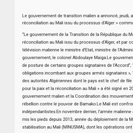
Le gouvernement de transition malien a annoncé, jeudi, avoi
réconciliation au Mali issu du processus d’Alger » commu
‘’Le gouvernement de la Transition de la République du Mali
réconciliation au Mali issu du processus d’Alger, et par c
télévision malienne le ministre d’Etat, ministre de l’Admini
gouvernement, le colonel Abdoulaye Maïga.Le gouvernemen
de posture de certains groupes signataires de l’Accord’’, ‘
obligations incombant aux groupes armés signataires », ‘’l
des autorités Algériennes dont le pays est le chef de fil
pour la paix et la réconciliation au Mali » a été signé e
gouvernement malien et la Coordination des mouvement
rébellion contre le pouvoir de Bamako.Le Mali est confr
indépendantistes.En novembre dernier, l’armée malienne a re
mis les pieds depuis 2013, année du déploiement de la M
stabilisation au Mali (MINUSMA), dont les opérations ont