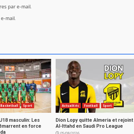
es par e-mail.
e-mail.
Basketball
Sport
Actualités
Football
Sport
U18 masculin: Les
Dion Lopy quitte Almeria et rejoint
émarrent en force
Al-Ittahd en Saudi Pro League
nda
05/08/2026