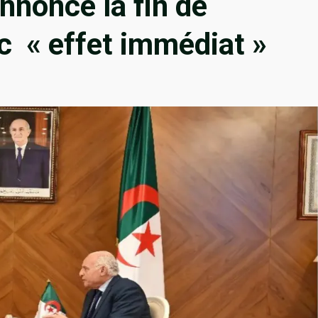
nnonce la fin de
ec « effet immédiat »