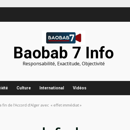
Baobab 7 Info
Responsabilité, Exactitude, Objectivité
iété
Culture
International
Vidéos
 fin de l’Accord d’Alger avec « effet immédiat »