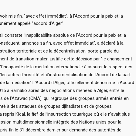
r mis fin, ‘’avec effet immédiat’’, à l’Accord pour la paix et la
nément appelé ‘’accord d’Alger’’.
 constate l’inapplicabilité absolue de l’Accord pour la paix et la
onséquent, annonce sa fin, avec effet immédiat’’, a déclaré à la
stration territoriale et de la décentralisation, porte-parole du
t de transition malien justifie cette décision par ‘’le changement
’l’incapacité de la médiation internationale à assurer le respect des
es actes d’hostilité et d’instrumentalisation de l’Accord de la part
e de la médiation’’.L’Accord d’Alger, officiellement dénommé »Accord
n 2015 à Bamako après des négociations menées à Alger, entre le
s de l’Azawad (CMA), qui regroupe des groupes armés entrés en
onté à des attaques de groupes djihadistes et de groupes
pris Kidal, le fief de l’insurrection touarègue où elle n’avait plus
ission multidimensionnelle intégrée des Nations unies pour la
 pris fin le 31 décembre dernier sur demande des autorités de