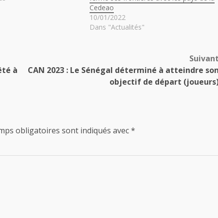
Cedeao
10/01/2022
Dans "Actualités"
Suivan
êté à
CAN 2023 : Le Sénégal déterminé à atteindre so
objectif de départ (joueurs
mps obligatoires sont indiqués avec
*