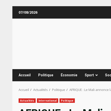
Aller
07/08/2026
au
contenu
Accueil
Politique
Économie
Sport
Soc
Accueil
Actualités
Politique
AFRIQUE : Le Mali annonce la
Actualités
International
Politique