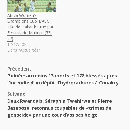
Africa Women’s
Champions Cup: L’ASC
Ville de Dakar battue par
Ferroviario Maputo (53-
62)
12/12/2022
Dans "Actualités"
Navigation
Précédent
Guinée: au moins 13 morts et 178 blessés après
d’article
l’incendie d’un dépôt d’hydrocarbures à Conakry
Suivant
Deux Rwandais, Séraphin Twahirwa et Pierre
Basabosé, reconnus coupables de «crimes de
génocide» par une cour d’assises belge