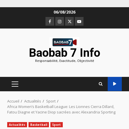
Aller
06/08/2026
au
Facebook
Instagram
Twitter
Youtube
contenu
Baobab 7 Info
Responsabilité, Exactitude, Objectivité
MENU
PRINCIPAL
Accueil
Actualités
Sport
Africa Women’s Basketball League: Les Lionnes Cierra Dillard,
Fatou Diagne et Yacine Diop sacrées avec Alexandria Sporting
Actualités
Basketball
Sport