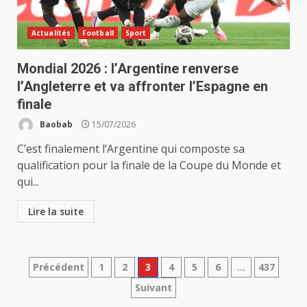
Actualités
Football
Sport
Mondial 2026 : l’Argentine renverse
l’Angleterre et va affronter l’Espagne en
finale
Baobab
15/07/2026
C’est finalement l’Argentine qui composte sa
qualification pour la finale de la Coupe du Monde et
qui...
Lire la suite
Pagination
Précédent
1
2
3
4
5
6
…
437
Suivant
des