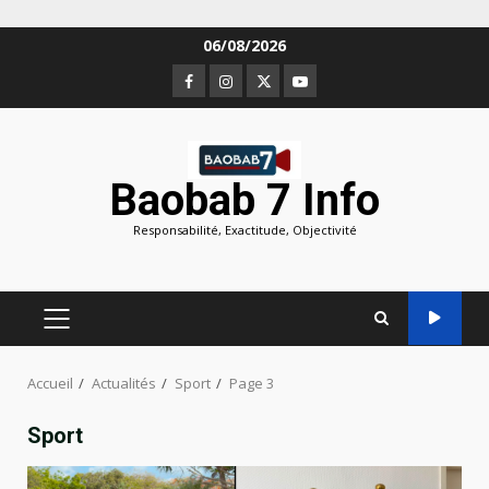
Aller
06/08/2026
au
Facebook
Instagram
Twitter
Youtube
contenu
Baobab 7 Info
Responsabilité, Exactitude, Objectivité
MENU
PRINCIPAL
Accueil
Actualités
Sport
Page 3
Sport